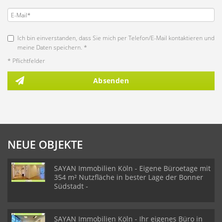
Ich bin einverstanden, dass Sie mich per Telefon/E-Mail kontaktieren und
meine Daten speichern. *
* Pflichtfelder
Absenden
NEUE OBJEKTE
SAYAN Immobilien Köln - Eigene Büroetage mit
354 m² Nutzfläche in bester Lage der Bonner
Südstadt -
SAYAN Immobilien Köln - Ihr eigenes Büro in