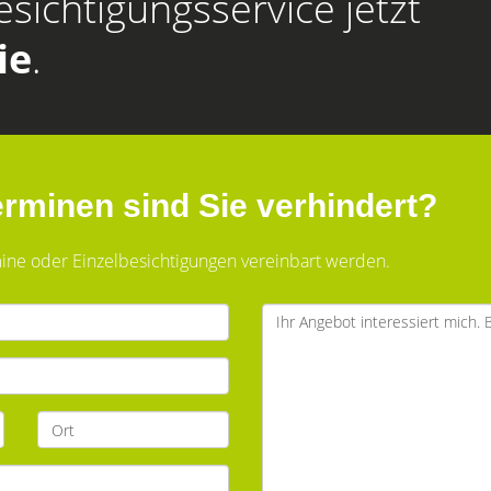
esichtigungsservice jetzt
ie
.
rminen sind Sie verhindert?
ine oder Einzelbesichtigungen vereinbart werden.