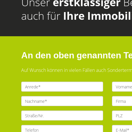
Unser
erstklassiger
B
auch für
Ihre Immobil
An den oben genannten Te
Auf Wunsch können in vielen Fällen auch Sonderterm