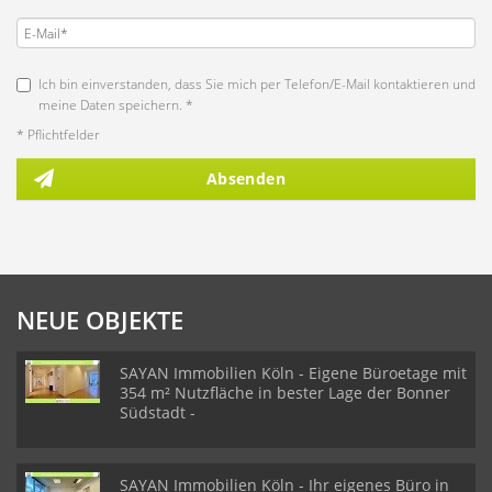
Ich bin einverstanden, dass Sie mich per Telefon/E-Mail kontaktieren und
meine Daten speichern. *
* Pflichtfelder
Absenden
NEUE OBJEKTE
SAYAN Immobilien Köln - Eigene Büroetage mit
354 m² Nutzfläche in bester Lage der Bonner
Südstadt -
SAYAN Immobilien Köln - Ihr eigenes Büro in