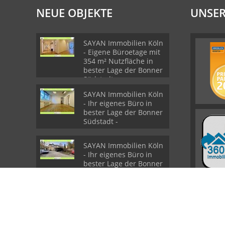
NEUE OBJEKTE
UNSER
SAYAN Immobilien Köln
- Eigene Büroetage mit
354 m² Nutzfläche in
bester Lage der Bonner
Südstadt -
SAYAN Immobilien Köln
- Ihr eigenes Büro in
bester Lage der Bonner
Südstadt -
SAYAN Immobilien Köln
- Ihr eigenes Büro in
bester Lage der Bonner
Südstadt -
© SAYAN Immobilien Köln
Powered by
Immonia GmbH