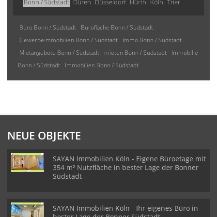
Bonn / Südstadt
Düren
Düsseldorf
Hürth
Köln
Trier
Büro Bonn / Südstadt
Bürofläche Bonn / Südstadt
Gewerbeimmobilien Bonn / Südstadt
Immo Bonn / Südstadt
Mietangebote Bonn / Südstadt
mieten Bonn / Südstadt
Immobilie
Bonn / Südstadt
Immobilien Bonn / Südstadt
NEUE OBJEKTE
SAYAN Immobilien Köln - Eigene Büroetage mit
354 m² Nutzfläche in bester Lage der Bonner
Südstadt -
SAYAN Immobilien Köln - Ihr eigenes Büro in
bester Lage der Bonner Südstadt -