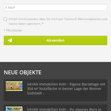
Ich bin einverstanden, dass Sie mich per Telefon/E-Mail kontaktieren und
meine Daten speichern. *
* Pflichtfelder
Absenden
NEUE OBJEKTE
SAYAN Immobilien Köln - Eigene Büroetage mit
354 m² Nutzfläche in bester Lage der Bonner
Südstadt -
SAYAN Immobilien Köln - Ihr eigenes Büro in