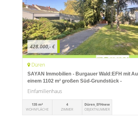
428.000,- €
Düren
SAYAN Immobilien - Burgauer Wald:EFH mit Au
einem 1102 m² großen Süd-Grundstück -
Einfamilienhaus
135 m²
4
Düren_EFHnew
WOHNFLÄCHE
ZIMMER
OBJEKTNUMMER