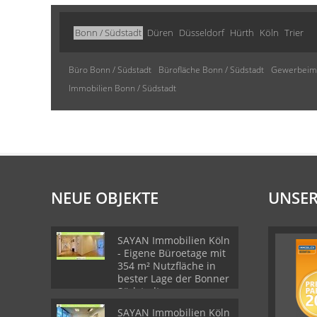
Bonn / Südstadt
Düren
Düsseldorf
Hürth
Köln
Trier
Büro Bonn / Südstadt
Bürofläche Bonn / Südstadt
Gewerbeimm
Immobilien Bonn / Südstadt
NEUE OBJEKTE
UNSER
SAYAN Immobilien Köln
- Eigene Büroetage mit
354 m² Nutzfläche in
bester Lage der Bonner
Südstadt -
SAYAN Immobilien Köln