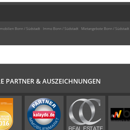
obilien Bonn / Südstadt
Immo Bonn / Südstadt
Mietangebote Bonn / Südstadt
E PARTNER & AUSZEICHNUNGEN