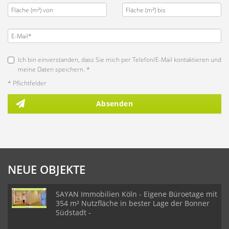
Ich bin einverstanden, dass Sie mich per Telefon/E-Mail kontaktieren und
meine Daten speichern. *
* Pflichtfelder
Absenden
NEUE OBJEKTE
SAYAN Immobilien Köln - Eigene Büroetage mit
354 m² Nutzfläche in bester Lage der Bonner
Südstadt -