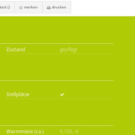
ock (
)
merken
drucken
Zustand
gepflegt
Stellplätze
Warmmiete (ca.)
5.105,- €