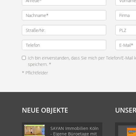
Ich bin einverstanden, dass Sie mich per Telefon/E-Mail
speichern. *
* Pflichtfelder
NEUE OBJEKTE
UNSER
SAYAN Immobilien Köln
- Eigene Büroetage mit