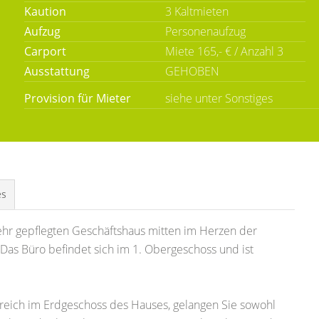
Kaution
3 Kaltmieten
Aufzug
Personenaufzug
Carport
Miete 165,- € / Anzahl 3
Ausstattung
GEHOBEN
Provision für Mieter
siehe unter Sonstiges
es
ehr gepflegten Geschäftshaus mitten im Herzen der
Das Büro befindet sich im 1. Obergeschoss und ist
eich im Erdgeschoss des Hauses, gelangen Sie sowohl