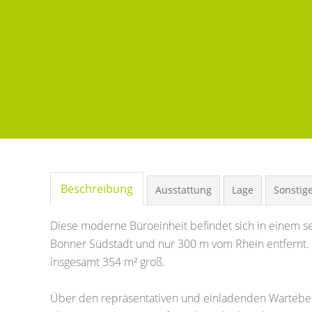
Beschreibung
Ausstattung
Lage
Sonstig
Diese moderne Büroeinheit befindet sich in einem s
Bonner Südstadt und nur 300 m vom Rhein entfernt. 
insgesamt 354 m² groß.
Über den repräsentativen und einladenden Warteber