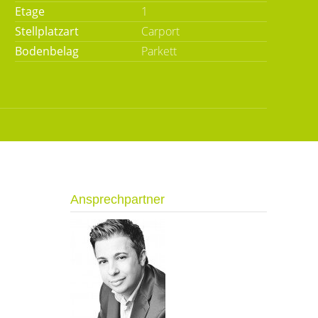
Etage
1
Stellplatzart
Carport
Bodenbelag
Parkett
Ansprechpartner