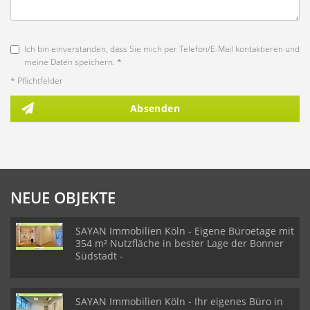
Ich bin einverstanden, dass Sie mich per Telefon/E-Mail kontaktieren und
meine Daten speichern. *
* Pflichtfelder
Absenden
NEUE OBJEKTE
SAYAN Immobilien Köln - Eigene Büroetage mit
354 m² Nutzfläche in bester Lage der Bonner
Südstadt -
SAYAN Immobilien Köln - Ihr eigenes Büro in