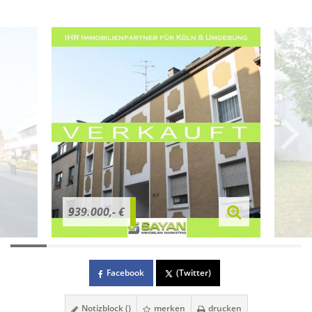
939.000,- €
Facebook
(Twitter)
Notizblock (
)
merken
drucken