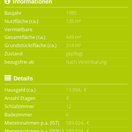
Informationen
Baujahr
1985
Nutzfläche (ca.)
135 m²
Vermietbare
Gesamtfläche (ca.)
449 m²
Grundstücksfläche (ca.)
314 m²
Zustand
gepflegt
bezugsfrei ab
Nach Vereinbarung.
Details
Hausgeld (ca.)
13.094,- €
Anzahl Etagen
4
Schlafzimmer
12
Badezimmer
6
Mieteinnahmen p.a. (IST)
589.824,- €
Mieteinnahmen p.a. (SOLL)
589.824,- €