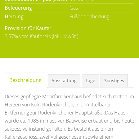
Befeuerung
Gas
Heizung
Fußbodenheizung
Provision für Käufer
3,57% vom Kaufpreis (inkl. MwSt.)
Beschreibung
Ausstattung
Lage
Sonstiges
Dieses gepflegte Mehrfamilienhaus befindet sich mitten im
Herzen von Köln-Rodenkirchen, in unmittelbarer
Entfernung zur Rodenkirchener Hauptstraße. Das Haus
wurde ca. 1985 in massiver Bauweise erbaut und bis heute
sukzessive instand gehalten. Es besteht aus einem
Kellergeschoss, zwei Vollgeschossen sowie einem