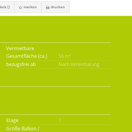
ock (
)
merken
drucken
Vermietbare
Gesamtfläche (ca.)
56 m²
bezugsfrei ab
Nach Vereinbarung.
Etage
1
Größe Balkon /