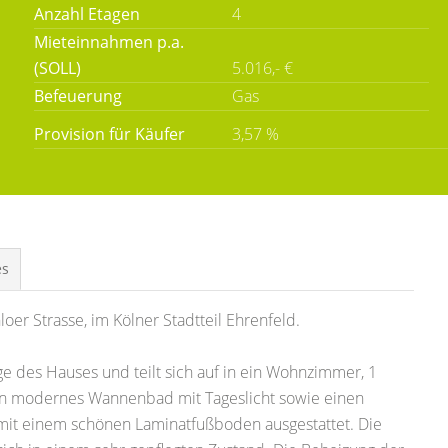
Anzahl Etagen
4
Mieteinnahmen p.a.
(SOLL)
5.016,- €
Befeuerung
Gas
Provision für Käufer
3,57 %
es
loer Strasse, im Kölner Stadtteil Ehrenfeld.
e des Hauses und teilt sich auf in ein Wohnzimmer, 1
in modernes Wannenbad mit Tageslicht sowie einen
mit einem schönen Laminatfußboden ausgestattet. Die