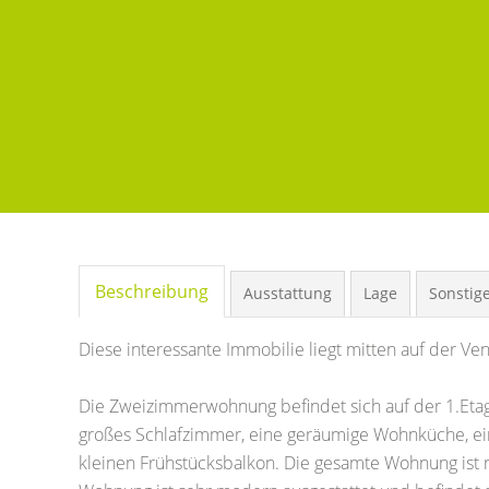
Beschreibung
Ausstattung
Lage
Sonstig
Diese interessante Immobilie liegt mitten auf der Ven
Die Zweizimmerwohnung befindet sich auf der 1.Etag
großes Schlafzimmer, eine geräumige Wohnküche, e
kleinen Frühstücksbalkon. Die gesamte Wohnung ist 