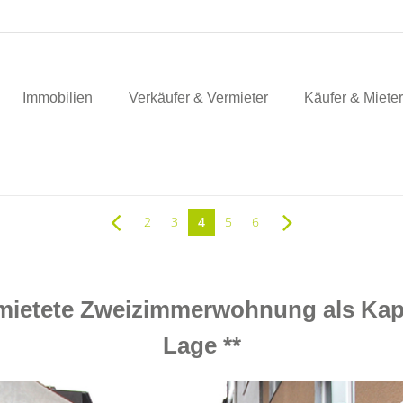
Immobilien
Verkäufer & Vermieter
Käufer & Mieter
2
3
4
5
6
mietete Zweizimmerwohnung als Kapit
Lage **