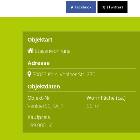
Facebook
(Twitter)
Objektart
Etagenwohnung
Adresse
50823 Köln, Venloer Str. 270
Objektdaten
Objekt-Nr.
Wohnfläche
(ca.)
Venloer56_KA_1
56 m²
Kaufpreis
199.000,- €