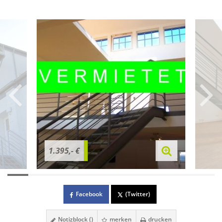
1.395,- €
Facebook
(Twitter)
Notizblock (
)
merken
drucken