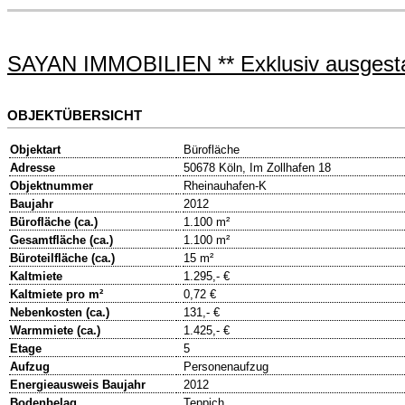
SAYAN IMMOBILIEN ** Exklusiv ausgest
OBJEKTÜBERSICHT
Objektart
Bürofläche
Adresse
50678 Köln, Im Zollhafen 18
Objektnummer
Rheinauhafen-K
Baujahr
2012
Bürofläche (ca.)
1.100 m²
Gesamtfläche (ca.)
1.100 m²
Büroteilfläche (ca.)
15 m²
Kaltmiete
1.295,- €
Kaltmiete pro m²
0,72 €
Nebenkosten (ca.)
131,- €
Warmmiete (ca.)
1.425,- €
Etage
5
Aufzug
Personenaufzug
Energieausweis Baujahr
2012
Bodenbelag
Teppich