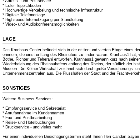
* Adress - und Postservice
* Edler Teppichboden
* Hochwertige Verkabelung und technische Infrastruktur
* Digitale Telefonanlage
* Highspeed-Internetzugang per Standleitung
* Video- und Audiokonferenzmöglichkeiten
LAGE
Das Kranhaus Center befindet sich in der dritten und vierten Etage eines 
erinnern, die einst entlang des Rheinufers zu finden waren. Kranhaus1 hat
Bothe, Richter und Teherani entworfen. Kranhaus1 gewann kurz nach seiner
Wiederbelebung des Rheinauhafens entlang des Rheins, der südlich der hist
Museen. Die Kölner Wirtschaft zeichnet sich durch große Versicherungs- u
Unternehmenszentralen aus. Die Flusshäfen der Stadt und der Frachtverkeh
SONSTIGES
Weitere Business Services:
* Empfangsservice und Sekretariat
* Anrufannahme im Kundennamen
* Fax- und Postbearbeitung
* Reise- und Hotelbuchungen
* Druckservice - und vieles mehr.
Für einen individuellen Besichtigungstermin steht Ihnen Herr Candan Sayan