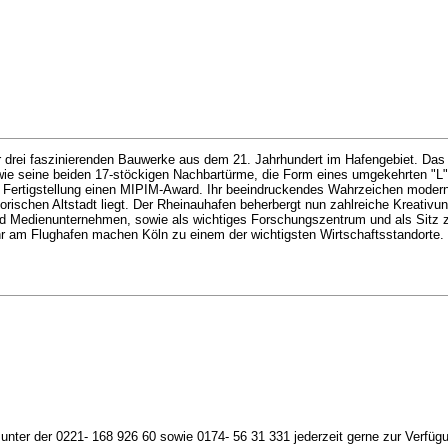
der drei faszinierenden Bauwerke aus dem 21. Jahrhundert im Hafengebiet. Das
, wie seine beiden 17-stöckigen Nachbartürme, die Form eines umgekehrten "L
 Fertigstellung einen MIPIM-Award. Ihr beeindruckendes Wahrzeichen moderner
orischen Altstadt liegt. Der Rheinauhafen beherbergt nun zahlreiche Kreativ
nd Medienunternehmen, sowie als wichtiges Forschungszentrum und als Sitz z
r am Flughafen machen Köln zu einem der wichtigsten Wirtschaftsstandorte.
 unter der 0221- 168 926 60 sowie 0174- 56 31 331 jederzeit gerne zur Verf